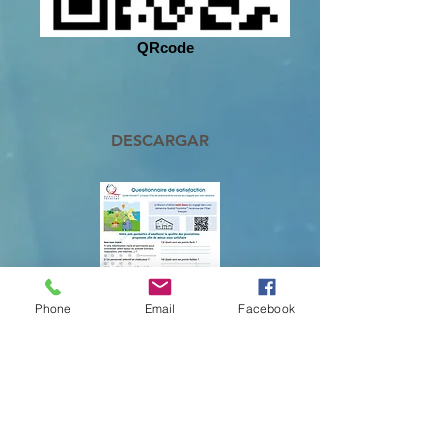
QRcode
DESCARGAR
Phone
Email
Facebook
Lieu dit Saint Alary
276, Chemin d'en Ayral
81500 Lavaur, France